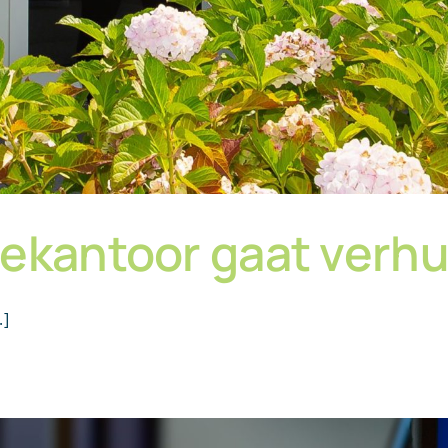
iekantoor gaat verhu
.]