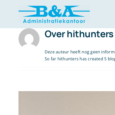
Ga
naar
inhoud
Over
hithunters
Deze auteur heeft nog geen informa
So far hithunters has created 5 blo