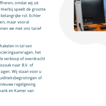
freren, omdat wij uit
Hierbij speelt de grootte
belangrijke rol. Echter
en, maar vooral
nnen we met ons tarief
akelen in tal van
ancieringaanvragen, het
de verkoop of overdracht
zaak naar B.V. of
ragen. Wij staan voor u
quiditeitsbegrotingen of
e nieuwe regelgeving
w bank en Kamer van